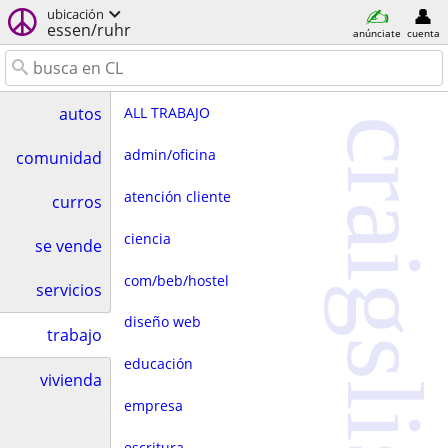
ubicación
essen/ruhr
anúnciate
cuenta
ALL TRABAJO
autos
craigslist
admin/oficina
comunidad
atención cliente
curros
ciencia
se vende
com/beb/hostel
servicios
diseño web
trabajo
educación
vivienda
empresa
escritura